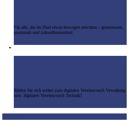
Engagierte in Dorfgemeinschaften
5. Juni 2026
Redaktion
Für alle, die im Dorf etwas bewegen möchten – gemeinsam,
praxisnah und zukunftsorientiert.
Weiterlesen
Kostenlose Schulungen für
Ehrenamtliche
5. Juli 2024
Redaktion
Bilden Sie sich weiter zum digitalen Vereinscoach Vewaltung
bzw. digitalen Vereinscoach Technik!
Weiterlesen
Aktuelles