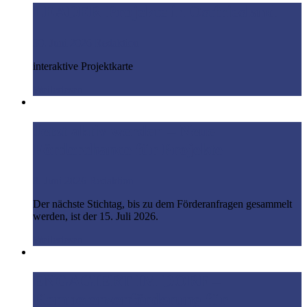
LEADER-Projekte in Ostfriesland
30. Juni 2026
Redaktion
interaktive Projektkarte
Weiterlesen
Jetzt aktiv werden – Neue
Förderchance für Projekte
8. Juni 2026
Redaktion
Der nächste Stichtag, bis zu dem Förderanfragen gesammelt
werden, ist der 15. Juli 2026.
Weiterlesen
ENGAGIERT IM DORF –
Kompetenzenförderung für