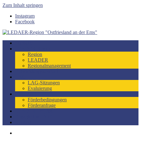
Zum Inhalt springen
Instagram
Facebook
Förderzeitraum 2023-2027
Startseite
LEDAER-Region "Ostfriesland
LEADER-Region
Region
an der Ems"
LEADER
Regionalmanagement
Entwicklungskonzept
LAG
LAG-Sitzungen
Evaluierung
Förderung
Förderbedingungen
Förderanfrage
LEADER-Projekte
Engagiert im Dorf
Kontakt