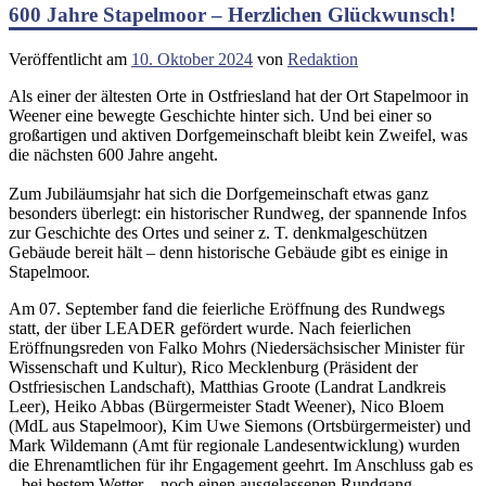
600 Jahre Stapelmoor – Herzlichen Glückwunsch!
Veröffentlicht am
10. Oktober 2024
von
Redaktion
Als einer der ältesten Orte in Ostfriesland hat der Ort Stapelmoor in
Weener eine bewegte Geschichte hinter sich. Und bei einer so
großartigen und aktiven Dorfgemeinschaft bleibt kein Zweifel, was
die nächsten 600 Jahre angeht.
Zum Jubiläumsjahr hat sich die Dorfgemeinschaft etwas ganz
besonders überlegt: ein historischer Rundweg, der spannende Infos
zur Geschichte des Ortes und seiner z. T. denkmalgeschützen
Gebäude bereit hält – denn historische Gebäude gibt es einige in
Stapelmoor.
Am 07. September fand die feierliche Eröffnung des Rundwegs
statt, der über LEADER gefördert wurde. Nach feierlichen
Eröffnungsreden von Falko Mohrs (Niedersächsischer Minister für
Wissenschaft und Kultur),
Rico Mecklenburg (Präsident der
Ostfriesischen Landschaft),
Matthias Groote (Landrat Landkreis
Leer), Heiko Abbas (Bürgermeister Stadt Weener), Nico Bloem
(MdL aus Stapelmoor), Kim Uwe Siemons (Ortsbürgermeister) und
Mark Wildemann (Amt für regionale Landesentwicklung) wurden
die Ehrenamtlichen für ihr Engagement geehrt. Im Anschluss gab es
– bei bestem Wetter – noch einen ausgelassenen Rundgang.