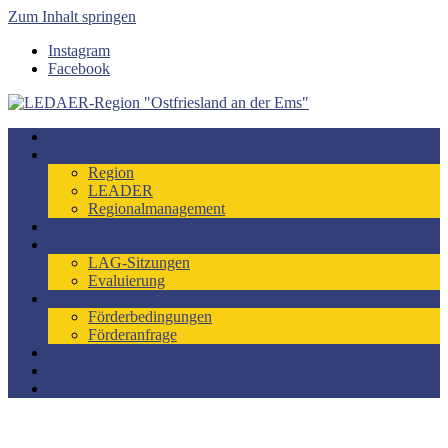
Zum Inhalt springen
Instagram
Facebook
LEDAER-Region "Ostfriesland an der Ems"
Förderzeitraum 2023-2027
Startseite
LEADER-Region
Region
LEADER
Regionalmanagement
Entwicklungskonzept
LAG
LAG-Sitzungen
Evaluierung
Förderung
Förderbedingungen
Förderanfrage
LEADER-Projekte
Engagiert im Dorf
Kontakt