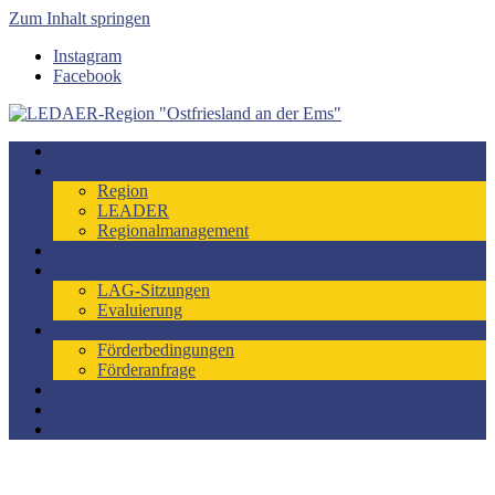
Zum Inhalt springen
Instagram
Facebook
LEDAER-Region "Ostfriesland an der Ems"
Förderzeitraum 2023-2027
Startseite
LEADER-Region
Region
LEADER
Regionalmanagement
Entwicklungskonzept
LAG
LAG-Sitzungen
Evaluierung
Förderung
Förderbedingungen
Förderanfrage
LEADER-Projekte
Engagiert im Dorf
Kontakt