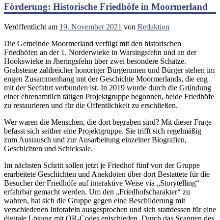
Förderung: Historische Friedhöfe in Moormerland
Veröffentlicht am
19. November 2021
von
Redaktion
Die Gemeinde Moormerland verfügt mit den historischen
Friedhöfen an der 1. Norderwieke in Warsingsfehn und an der
Hookswieke in Jheringsfehn über zwei besondere Schätze.
Grabsteine zahlreicher honoriger Bürgerinnen und Bürger stehen im
engen Zusammenhang mit der Geschichte Moormerlands, die eng
mit der Seefahrt verbunden ist. In 2019 wurde durch die Gründung
einer ehrenamtlich tätigen Projektgruppe begonnen, beide Friedhöfe
zu restaurieren und für die Öffentlichkeit zu erschließen.
Wer waren die Menschen, die dort begraben sind? Mit dieser Frage
befasst sich seither eine Projektgruppe. Sie trifft sich regelmäßig
zum Austausch und zur Ausarbeitung einzelner Biografien,
Geschichten und Schicksale.
Im nächsten Schritt sollen jetzt je Friedhof fünf von der Gruppe
erarbeitete Geschichten und Anekdoten über dort Bestattete für die
Besucher der Friedhöfe auf interaktive Weise via „Storytelling“
erfahrbar gemacht werden. Um den „Friedhofscharakter“ zu
wahren, hat sich die Gruppe gegen eine Beschilderung mit
verschiedenen Infotafeln ausgesprochen und sich stattdessen für eine
digitale Lösung mit QR-Codes entschieden. Durch das Scannen des