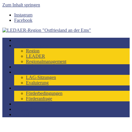
Zum Inhalt springen
Instagram
Facebook
LEDAER-Region "Ostfriesland an der Ems"
Förderzeitraum 2023-2027
Startseite
LEADER-Region
Region
LEADER
Regionalmanagement
Entwicklungskonzept
LAG
LAG-Sitzungen
Evaluierung
Förderung
Förderbedingungen
Förderanfrage
LEADER-Projekte
Engagiert im Dorf
Kontakt