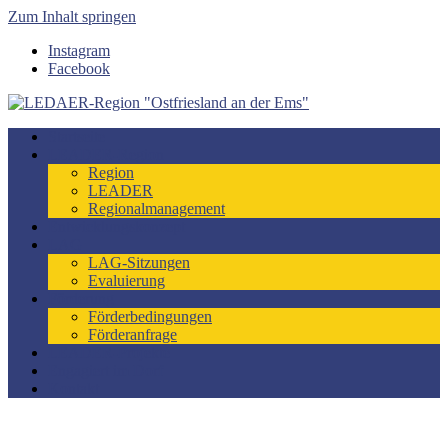
Zum Inhalt springen
Instagram
Facebook
LEDAER-Region "Ostfriesland an der Ems"
Förderzeitraum 2023-2027
Startseite
LEADER-Region
Region
LEADER
Regionalmanagement
Entwicklungskonzept
LAG
LAG-Sitzungen
Evaluierung
Förderung
Förderbedingungen
Förderanfrage
LEADER-Projekte
Engagiert im Dorf
Kontakt