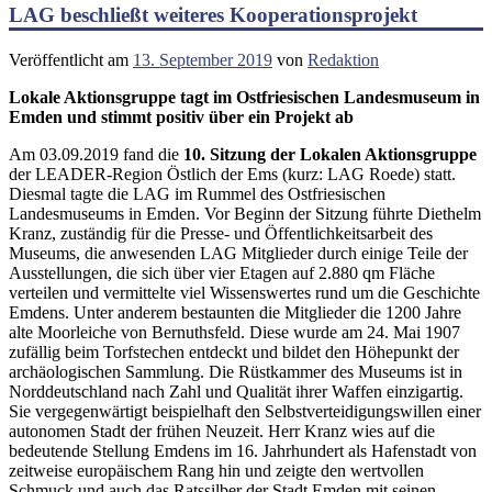
LAG beschließt weiteres Kooperationsprojekt
Veröffentlicht am
13. September 2019
von
Redaktion
Lokale Aktionsgruppe tagt im Ostfriesischen Landesmuseum in
Emden und stimmt positiv über ein Projekt ab
Am 03.09.2019 fand die
10. Sitzung der Lokalen Aktionsgruppe
der LEADER-Region Östlich der Ems (kurz: LAG Roede) statt.
Diesmal tagte die LAG im Rummel des Ostfriesischen
Landesmuseums in Emden. Vor Beginn der Sitzung führte Diethelm
Kranz, zuständig für die Presse- und Öffentlichkeitsarbeit des
Museums, die anwesenden LAG Mitglieder durch einige Teile der
Ausstellungen, die sich über vier Etagen auf 2.880 qm Fläche
verteilen und vermittelte viel Wissenswertes rund um die Geschichte
Emdens. Unter anderem bestaunten die Mitglieder die 1200 Jahre
alte Moorleiche von Bernuthsfeld. Diese wurde am 24. Mai 1907
zufällig beim Torfstechen entdeckt und bildet den Höhepunkt der
archäologischen Sammlung. Die Rüstkammer des Museums ist in
Norddeutschland nach Zahl und Qualität ihrer Waffen einzigartig.
Sie vergegenwärtigt beispielhaft den Selbstverteidigungswillen einer
autonomen Stadt der frühen Neuzeit. Herr Kranz wies auf die
bedeutende Stellung Emdens im 16. Jahrhundert als Hafenstadt von
zeitweise europäischem Rang hin und zeigte den wertvollen
Schmuck und auch das Ratssilber der Stadt Emden mit seinen