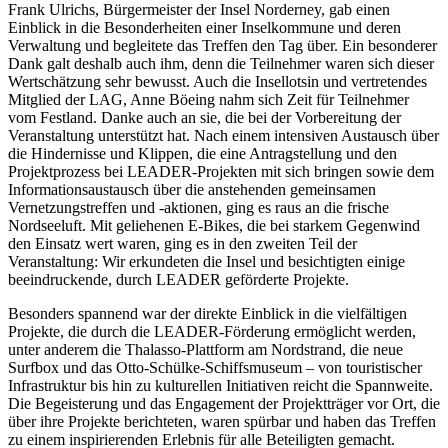
Frank Ulrichs, Bürgermeister der Insel Norderney, gab einen
Einblick in die Besonderheiten einer Inselkommune und deren
Verwaltung und begleitete das Treffen den Tag über. Ein besonderer
Dank galt deshalb auch ihm, denn die Teilnehmer waren sich dieser
Wertschätzung sehr bewusst. Auch die Insellotsin und vertretendes
Mitglied der LAG, Anne Böeing nahm sich Zeit für Teilnehmer
vom Festland. Danke auch an sie, die bei der Vorbereitung der
Veranstaltung unterstützt hat. Nach einem intensiven Austausch über
die Hindernisse und Klippen, die eine Antragstellung und den
Projektprozess bei LEADER-Projekten mit sich bringen sowie dem
Informationsaustausch über die anstehenden gemeinsamen
Vernetzungstreffen und -aktionen, ging es raus an die frische
Nordseeluft. Mit geliehenen E-Bikes, die bei starkem Gegenwind
den Einsatz wert waren, ging es in den zweiten Teil der
Veranstaltung: Wir erkundeten die Insel und besichtigten einige
beeindruckende, durch LEADER geförderte Projekte.
Besonders spannend war der direkte Einblick in die vielfältigen
Projekte, die durch die LEADER-Förderung ermöglicht werden,
unter anderem die Thalasso-Plattform am Nordstrand, die neue
Surfbox und das Otto-Schülke-Schiffsmuseum – von touristischer
Infrastruktur bis hin zu kulturellen Initiativen reicht die Spannweite.
Die Begeisterung und das Engagement der Projektträger vor Ort, die
über ihre Projekte berichteten, waren spürbar und haben das Treffen
zu einem inspirierenden Erlebnis für alle Beteiligten gemacht.