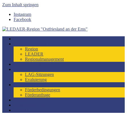
Zum Inhalt springen
Instagram
Facebook
LEDAER-Region "Ostfriesland an der Ems"
Förderzeitraum 2023-2027
Startseite
LEADER-Region
Region
LEADER
Regionalmanagement
Entwicklungskonzept
LAG
LAG-Sitzungen
Evaluierung
Förderung
Förderbedingungen
Förderanfrage
LEADER-Projekte
Engagiert im Dorf
Kontakt