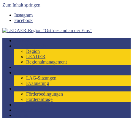
Zum Inhalt springen
Instagram
Facebook
LEDAER-Region "Ostfriesland an der Ems"
Förderzeitraum 2023-2027
Startseite
LEADER-Region
Region
LEADER
Regionalmanagement
Entwicklungskonzept
LAG
LAG-Sitzungen
Evaluierung
Förderung
Förderbedingungen
Förderanfrage
LEADER-Projekte
Engagiert im Dorf
Kontakt