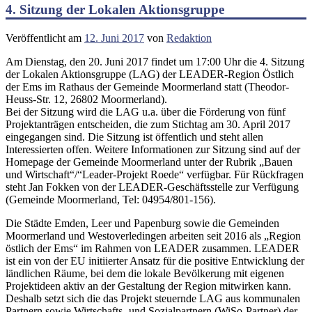
4. Sitzung der Lokalen Aktionsgruppe
Veröffentlicht am
12. Juni 2017
von
Redaktion
Am Dienstag, den 20. Juni 2017 findet um 17:00 Uhr die 4. Sitzung
der Lokalen Aktionsgruppe (LAG) der LEADER-Region Östlich
der Ems im Rathaus der Gemeinde Moormerland statt (Theodor-
Heuss-Str. 12, 26802 Moormerland).
Bei der Sitzung wird die LAG u.a. über die Förderung von fünf
Projektanträgen entscheiden, die zum Stichtag am 30. April 2017
eingegangen sind. Die Sitzung ist öffentlich und steht allen
Interessierten offen. Weitere Informationen zur Sitzung sind auf der
Homepage der Gemeinde Moormerland unter der Rubrik „Bauen
und Wirtschaft“/“Leader-Projekt Roede“ verfügbar. Für Rückfragen
steht Jan Fokken von der LEADER-Geschäftsstelle zur Verfügung
(Gemeinde Moormerland, Tel: 04954/801-156).
Die Städte Emden, Leer und Papenburg sowie die Gemeinden
Moormerland und Westoverledingen arbeiten seit 2016 als „Region
östlich der Ems“ im Rahmen von LEADER zusammen. LEADER
ist ein von der EU initiierter Ansatz für die positive Entwicklung der
ländlichen Räume, bei dem die lokale Bevölkerung mit eigenen
Projektideen aktiv an der Gestaltung der Region mitwirken kann.
Deshalb setzt sich die das Projekt steuernde LAG aus kommunalen
Partnern sowie Wirtschafts- und Sozialpartnern (WiSo-Partner) der