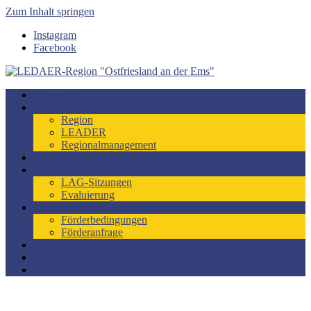
Zum Inhalt springen
Instagram
Facebook
LEDAER-Region "Ostfriesland an der Ems"
Förderzeitraum 2023-2027
Startseite
LEADER-Region
Region
LEADER
Regionalmanagement
Entwicklungskonzept
LAG
LAG-Sitzungen
Evaluierung
Förderung
Förderbedingungen
Förderanfrage
LEADER-Projekte
Engagiert im Dorf
Kontakt