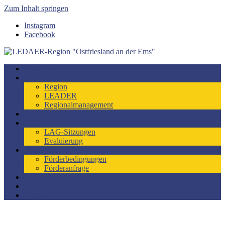
Zum Inhalt springen
Instagram
Facebook
LEDAER-Region "Ostfriesland an der Ems"
Förderzeitraum 2023-2027
Startseite
LEADER-Region
Region
LEADER
Regionalmanagement
Entwicklungskonzept
LAG
LAG-Sitzungen
Evaluierung
Förderung
Förderbedingungen
Förderanfrage
LEADER-Projekte
Engagiert im Dorf
Kontakt