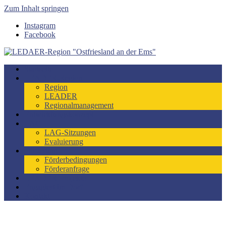
Zum Inhalt springen
Instagram
Facebook
LEDAER-Region "Ostfriesland an der Ems"
Förderzeitraum 2023-2027
Startseite
LEADER-Region
Region
LEADER
Regionalmanagement
Entwicklungskonzept
LAG
LAG-Sitzungen
Evaluierung
Förderung
Förderbedingungen
Förderanfrage
LEADER-Projekte
Engagiert im Dorf
Kontakt