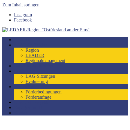
Zum Inhalt springen
Instagram
Facebook
LEDAER-Region "Ostfriesland an der Ems"
Förderzeitraum 2023-2027
Startseite
LEADER-Region
Region
LEADER
Regionalmanagement
Entwicklungskonzept
LAG
LAG-Sitzungen
Evaluierung
Förderung
Förderbedingungen
Förderanfrage
LEADER-Projekte
Engagiert im Dorf
Kontakt