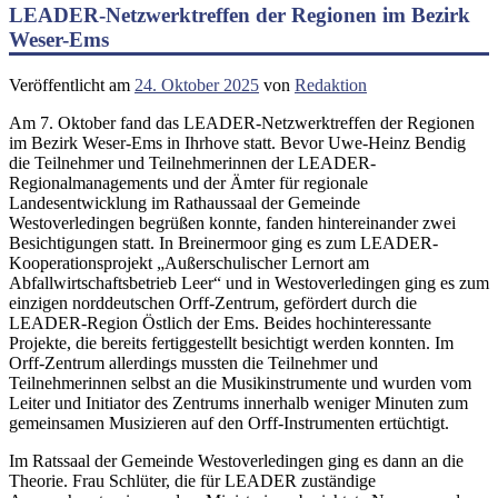
LEADER-Netzwerktreffen der Regionen im Bezirk
Weser-Ems
Veröffentlicht am
24. Oktober 2025
von
Redaktion
Am 7. Oktober fand das LEADER-Netzwerktreffen der Regionen
im Bezirk Weser-Ems in Ihrhove statt. Bevor Uwe-Heinz Bendig
die Teilnehmer und Teilnehmerinnen der LEADER-
Regionalmanagements und der Ämter für regionale
Landesentwicklung im Rathaussaal der Gemeinde
Westoverledingen begrüßen konnte, fanden hintereinander zwei
Besichtigungen statt. In Breinermoor ging es zum LEADER-
Kooperationsprojekt „Außerschulischer Lernort am
Abfallwirtschaftsbetrieb Leer“ und in Westoverledingen ging es zum
einzigen norddeutschen Orff-Zentrum, gefördert durch die
LEADER-Region Östlich der Ems. Beides hochinteressante
Projekte, die bereits fertiggestellt besichtigt werden konnten. Im
Orff-Zentrum allerdings mussten die Teilnehmer und
Teilnehmerinnen selbst an die Musikinstrumente und wurden vom
Leiter und Initiator des Zentrums innerhalb weniger Minuten zum
gemeinsamen Musizieren auf den Orff-Instrumenten ertüchtigt.
Im Ratssaal der Gemeinde Westoverledingen ging es dann an die
Theorie. Frau Schlüter, die für LEADER zuständige