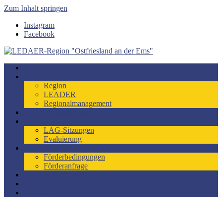
Zum Inhalt springen
Instagram
Facebook
LEDAER-Region "Ostfriesland an der Ems"
Förderzeitraum 2023-2027
Startseite
LEADER-Region
Region
LEADER
Regionalmanagement
Entwicklungskonzept
LAG
LAG-Sitzungen
Evaluierung
Förderung
Förderbedingungen
Förderanfrage
LEADER-Projekte
Engagiert im Dorf
Kontakt