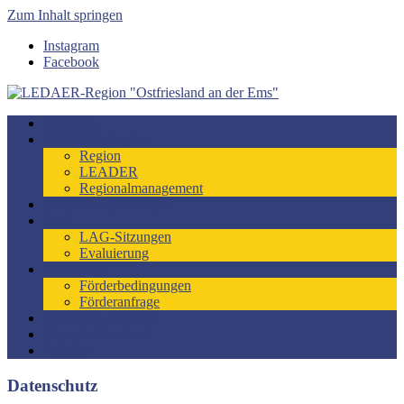
Zum Inhalt springen
Instagram
Facebook
LEDAER-Region "Ostfriesland an der Ems"
Förderzeitraum 2023-2027
Startseite
LEADER-Region
Region
LEADER
Regionalmanagement
Entwicklungskonzept
LAG
LAG-Sitzungen
Evaluierung
Förderung
Förderbedingungen
Förderanfrage
LEADER-Projekte
Engagiert im Dorf
Kontakt
Datenschutz