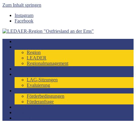
Zum Inhalt springen
Instagram
Facebook
LEDAER-Region "Ostfriesland an der Ems"
Förderzeitraum 2023-2027
Startseite
LEADER-Region
Region
LEADER
Regionalmanagement
Entwicklungskonzept
LAG
LAG-Sitzungen
Evaluierung
Förderung
Förderbedingungen
Förderanfrage
LEADER-Projekte
Engagiert im Dorf
Kontakt