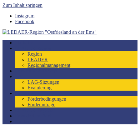
Zum Inhalt springen
Instagram
Facebook
LEDAER-Region "Ostfriesland an der Ems"
Förderzeitraum 2023-2027
Startseite
LEADER-Region
Region
LEADER
Regionalmanagement
Entwicklungskonzept
LAG
LAG-Sitzungen
Evaluierung
Förderung
Förderbedingungen
Förderanfrage
LEADER-Projekte
Engagiert im Dorf
Kontakt