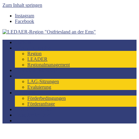
Zum Inhalt springen
Instagram
Facebook
LEDAER-Region "Ostfriesland an der Ems"
Förderzeitraum 2023-2027
Startseite
LEADER-Region
Region
LEADER
Regionalmanagement
Entwicklungskonzept
LAG
LAG-Sitzungen
Evaluierung
Förderung
Förderbedingungen
Förderanfrage
LEADER-Projekte
Engagiert im Dorf
Kontakt