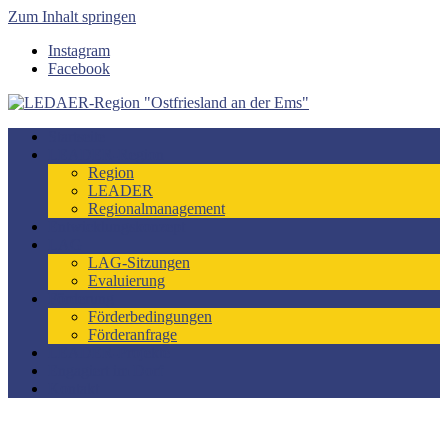
Zum Inhalt springen
Instagram
Facebook
LEDAER-Region "Ostfriesland an der Ems"
Förderzeitraum 2023-2027
Startseite
LEADER-Region
Region
LEADER
Regionalmanagement
Entwicklungskonzept
LAG
LAG-Sitzungen
Evaluierung
Förderung
Förderbedingungen
Förderanfrage
LEADER-Projekte
Engagiert im Dorf
Kontakt