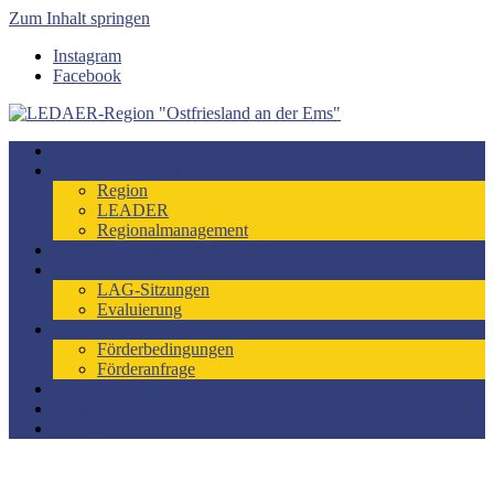
Zum Inhalt springen
Instagram
Facebook
LEDAER-Region "Ostfriesland an der Ems"
Förderzeitraum 2023-2027
Startseite
LEADER-Region
Region
LEADER
Regionalmanagement
Entwicklungskonzept
LAG
LAG-Sitzungen
Evaluierung
Förderung
Förderbedingungen
Förderanfrage
LEADER-Projekte
Engagiert im Dorf
Kontakt