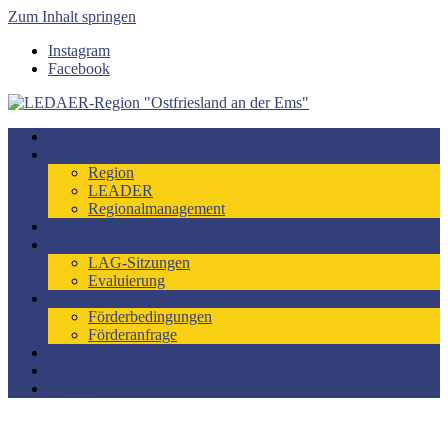
Zum Inhalt springen
Instagram
Facebook
LEDAER-Region "Ostfriesland an der Ems"
Förderzeitraum 2023-2027
Startseite
LEADER-Region
Region
LEADER
Regionalmanagement
Entwicklungskonzept
LAG
LAG-Sitzungen
Evaluierung
Förderung
Förderbedingungen
Förderanfrage
LEADER-Projekte
Engagiert im Dorf
Kontakt