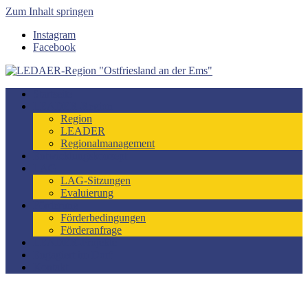
Zum Inhalt springen
Instagram
Facebook
LEDAER-Region "Ostfriesland an der Ems"
Förderzeitraum 2023-2027
Startseite
LEADER-Region
Region
LEADER
Regionalmanagement
Entwicklungskonzept
LAG
LAG-Sitzungen
Evaluierung
Förderung
Förderbedingungen
Förderanfrage
LEADER-Projekte
Engagiert im Dorf
Kontakt