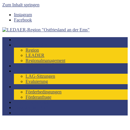
Zum Inhalt springen
Instagram
Facebook
LEDAER-Region "Ostfriesland an der Ems"
Förderzeitraum 2023-2027
Startseite
LEADER-Region
Region
LEADER
Regionalmanagement
Entwicklungskonzept
LAG
LAG-Sitzungen
Evaluierung
Förderung
Förderbedingungen
Förderanfrage
LEADER-Projekte
Engagiert im Dorf
Kontakt